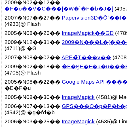
2009�N02��12��
�F�o��V�C���[�W�`�F�b�J�[
(495
2007�N07��27��
Papervision3D�Ō`��f
(4933)@ Flash
2005�N08��26��
ImageMagick��GD
(478
2009�N12��31��
2009�N�̓��L�{���
(4711)@ �G
2007�N08��02��
APE�̃T���v��
(4708
2009�N02��18��
�F�ӃE�F�u�u���E�U
(4705)@ Flash
2005�N08��22��
Google Maps API ���
�E�F�u
2005�N08��30��
ImageMagick
(4581)@ Ma
2006�N07��13��
GPS���O�̃p�P�b
(4542)@ �g�ѓd�b
2006�N03��25��
ImageMagick
(4535)@ Lin