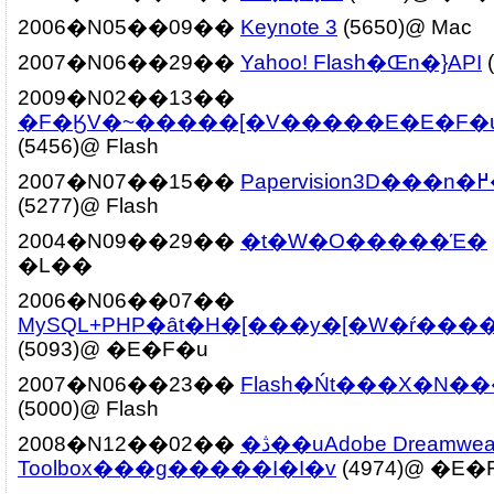
2006�N05��09��
Keynote 3
(5650)@ Mac
2007�N06��29��
Yahoo! Flash�Œn�}API
(
2009�N02��13��
�F�ӃV�~�����[�V�����E�E�F�
(5456)@ Flash
2007�N07��15��
(5277)@ Flash
2004�N09��29��
�t�W�O�����Έ�
�L��
2006�N06��07��
MySQL+PHP�ȃt�H�[���y�[�W�ŕ���
(5093)@ �E�F�u
2007�N06��23��
Flash�Ńt���X�N�
(5000)@ Flash
2008�N12��02��
�ڎ��uAdobe Dreamweaver Developer
Toolbox���g�����I�I�v
(4974)@ �E�