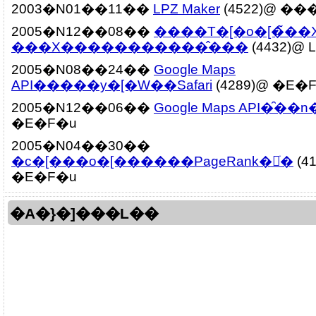
2003�N01��11��
LPZ Maker
(4522)@ ��
2005�N12��08��
����T�[�o�[�̃��
���X�����������̂���
(4432)@ L
2005�N08��24��
Google Maps
API�����y�[�W��Safari
(4289)@ �E�
2005�N12��06��
Google Maps API�̑��n
�E�F�u
2005�N04��30��
�c�[���o�[������PageRank�𒲂ׂ�
(4
�E�F�u
�A�}�]���L��