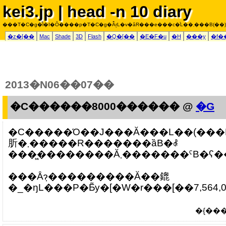
kei3.jp | head -n 10 diary
���T�C�g�͌l�I�Ȏ����p�T�C�g�Ȃ̂ŗL�v�ȃR���e���c�͗L��܂���B(��)
�z�[��
Mac
Shade
3D
Flash
�Q�[��
�E�F�u
�H
���y
�f�
2013�N06��07��
�C������8000������ @
�G
�C�����Ό��J���Ă���L��(���
肵�܂�����R�������ȁB�ꎞ
���͖��������Ă܂�������ˁ
���Ȃ݂ɂ���������Ă��鎞
�{����