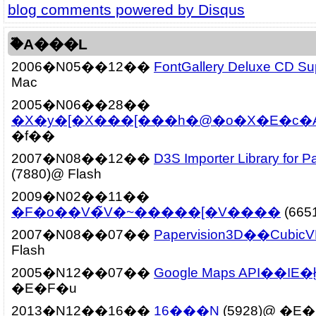
blog comments powered by
Disqus
�֘A���L
2006�N05��12��
FontGallery Deluxe CD Sup
Mac
2005�N06��28��
�X�y�[�X���[���h�@�o�X�E�c�
�f��
2007�N08��12��
D3S Importer Library for P
(7880)@ Flash
2009�N02��11��
�F�o��V�̃V�~�����[�V����
(665
2007�N08��07��
Papervision3D��Cubic
Flash
2005�N12��07��
Google Maps API��IE�
�E�F�u
2013�N12��16��
16���N
(5928)@ �E