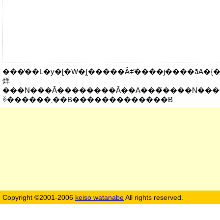
���̓��L�y�[�W�͉{�����Ȃǂ̏����ɉ����āA�{����
烊
���N���Ă��������Ă��A���̃����N���
ꍇ������܂��B�������������B
Copyright ©2001-2006
keiso watanabe
All rights reserved.