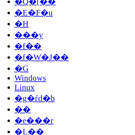
�Q�[��
�E�F�u
�H
���y
�f��
�f�W�J��
�G
Windows
Linux
�g�ѓd�b
��
�e���r
�L��