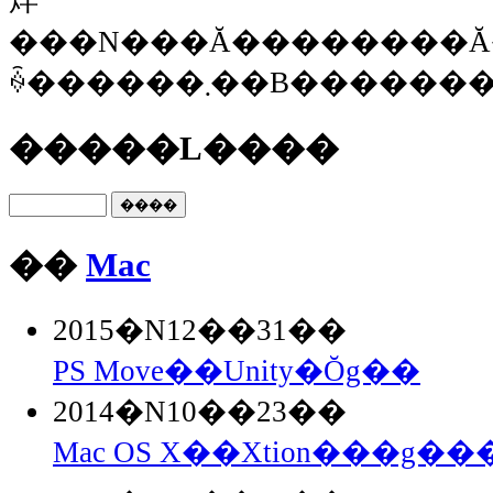
烊
���N���Ă��������Ă
ꍇ������܂��B���
�����L����
��
Mac
2015�N12��31��
PS Move��Unity�Ŏg��
2014�N10��23��
Mac OS X��Xtion���g���