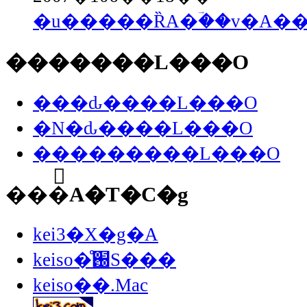
�u�����ȐA�ؔ��v�A�
�������L���O
���ԃ����L���O
�N�ԃ����L���O
���������L���O
���֘A�T�C�g
kei3�X�g�A
keiso�̊֐S���
keiso��.Mac