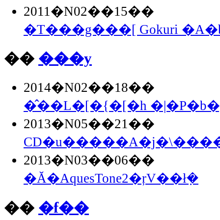
2011�N02��15��
�T���g���[ Gokuri �A
��
���y
2014�N02��18��
�̂��L�[�{�[�h �|�P�b�g
2013�N05��21��
CD�u�����A�j�\�����
2013�N03��06��
�Ă�AquesTone2�ŗV��ł݂�
��
�f��