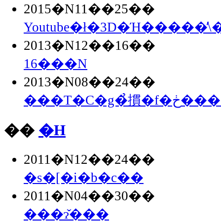
2015�N11��25��
Youtube�ł�3D�Ή�����̕\
2013�N12��16��
16���N
2013�N08��24��
���T�C�g�̉摜�
��
�H
2011�N12��24��
�s�[�i�b�c��
2011�N04��30��
���ɂ̌���