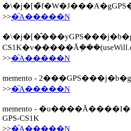
�\�j�[�̃f�W�J���A�gGPS
>>
�֘A�����N
�\�j�[�̂���yGPS���j�b�g
CS1K�v�����Ă݂���(useWill.
>>
�֘A�����N
memento - 2���GPS���j�b�g
>>
�֘A�����N
memento - �u����Ă����I�
GPS-CS1K
>>
�֘A�����N