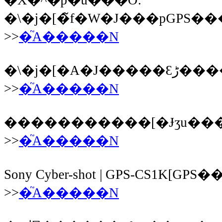
�\�j�[�̃f�W�J���pGPS��
>>
�֘A�����N
�\�j�
>>
�֘A�����N
�����������[�Ɉʒu��
>>
�֘A�����N
Sony Cyber-shot | GPS-CS1K[G
>>
�֘A�����N