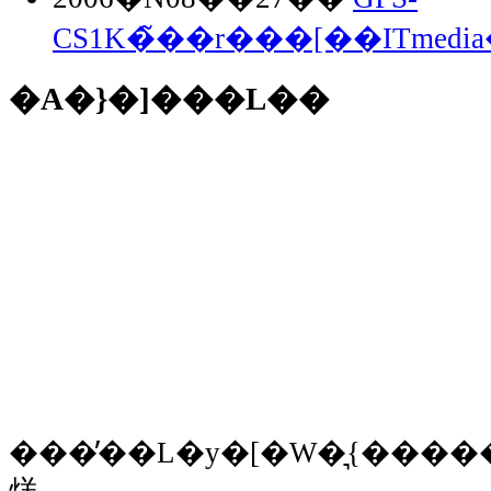
CS1K�̃��r���[��ITmedi
�A�}�]���L��
���̓��L�y�[�W�͉{�����Ȃ