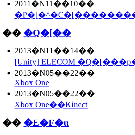
2011�N11��10��
�P�[�^�C�[��������Fla
��
�Q�[��
2013�N11��14��
[Unity] ELECOM �Q�[���p�
2013�N05��22��
Xbox One
2013�N05��22��
Xbox One��Kinect
��
�E�F�u