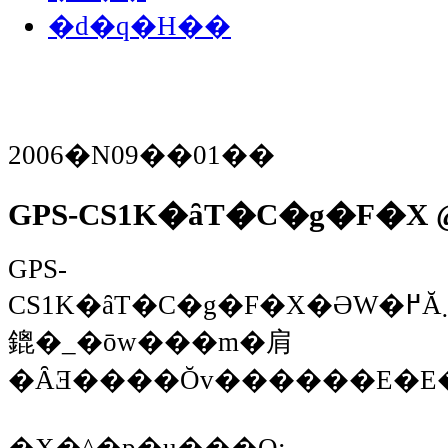
�d�q�H��
2006�N09��01��
GPS-CS1K�ȃT�C�g�F�X
GPS-
CS1K�ȃT�C�g�F�X�ƏW�߂Ă݂܂����B����Ȏ������Ă��
鎞�_�ōw���m�肩
�ȂƎ����Ŏv������E�E
�X�^�p�u���O: