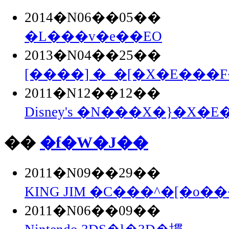
2014�N06��05��
�L���v�e��EO
2013�N04��25��
[����] �_�[�X�E���F�
2011�N12��12��
Disney's �N���X�}�X�E�
��
�f�W�J��
2011�N09��29��
KING JIM �C���^�[�o��
2011�N06��09��