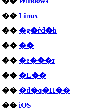
��
Windows
��
Linux
��
�g�ѓd�b
��
��
��
�e���r
��
�L��
��
�d�q�H��
��
iOS