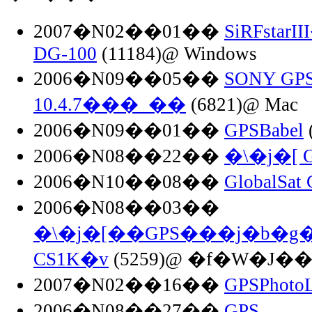
2007�N02��01��
SiRFsta
DG-100
(11184)@ Windows
2006�N09��05��
SONY GP
10.4.7���_��
(6821)@ Mac
2006�N09��01��
GPSBabel
2006�N08��22��
�\�j�[ 
2006�N10��08��
GlobalSat
2006�N08��03��
�\�j�[��GPS���j�b�g�
CS1K�v
(5259)@ �f�W�J�
2007�N02��16��
GPSPhotoL
2006�N08��27��
GPS-