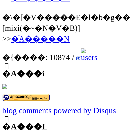
�\�[�V�����E�l�b�g�
[mixi(�~�N�V�B)]
>>
�֘A�����N
�{����: 10874 /
�֘A���i
blog comments powered by
Disqus
�֘A���L