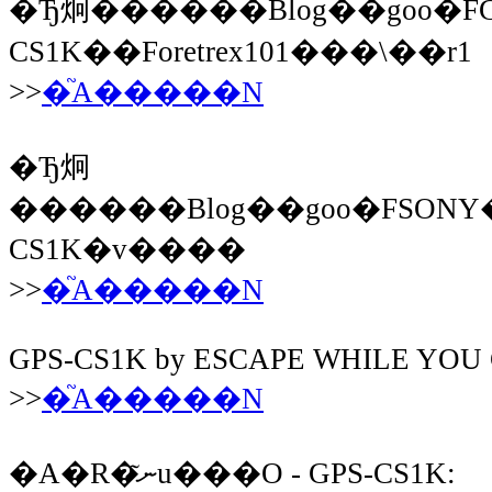
�Ђ炯������Blog��goo�FG
CS1K��Foretrex101���\��r1
>>
�֘A�����N
�Ђ炯
������Blog��goo�FSONY
CS1K�v����
>>
�֘A�����N
GPS-CS1K by ESCAPE WHILE YOU
>>
�֘A�����N
�A�R�ނ̃u���O - GPS-CS1K: