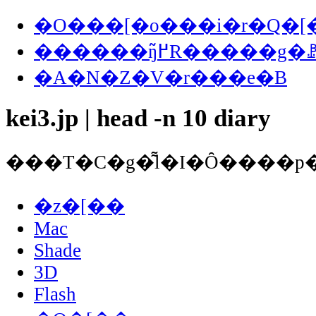
�O���[�o���i�r�Q�[
������ŋ߂̃R�����
�A�N�Z�V�r���e�B
kei3.jp | head -n 10 diary
�z�[��
Mac
Shade
3D
Flash