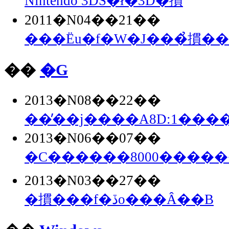
Nintendo 3DS�ł�3D�摜
2011�N04��21��
���Ёu�f�W�J���̉摜�
��
�G
2013�N08��22��
��̓��j����A8D:1���
2013�N06��07��
�C������8000����
2013�N03��27��
�摜���f�ڏo���Ȃ��B