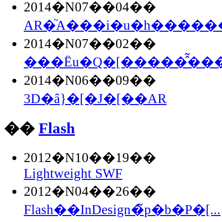
2014�N07��04��
AR�֘A���i�u�h�������
2014�N07��02��
���Ёu�Q�[�����̂͂���.
2014�N06��09��
3D�ȃ}�[�J�[��AR
��
Flash
2012�N10��19��
Lightweight SWF
2012�N04��26��
Flash��InDesign�̃p�b�P�[...