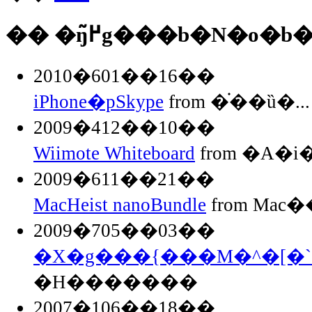
�� �ŋ߂̃g���b�N�o�b
2010�601��16��
iPhone�pSkype
from �֗��ȕ�...
2009�412��10��
Wiimote Whiteboard
from �A�
2009�611��21��
MacHeist nanoBundle
from Mac��
2009�705��03��
�X�g���{���M�^�[�`
�H�������
2007�106��18��