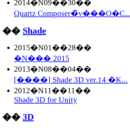
2014�N09��30��
Quartz Composer�̃v���O�C..
��
Shade
2015�N01��28��
�N��� 2015
2013�N08��04��
[����] Shade 3D ver.14 �K...
2012�N11��11��
Shade 3D for Unity
��
3D